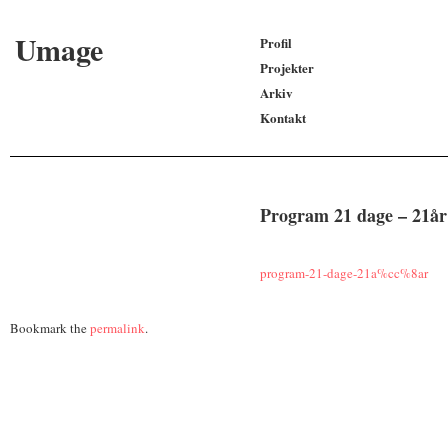
Umage
Profil
Projekter
Arkiv
Kontakt
Program 21 dage – 21år
program-21-dage-21a%cc%8ar
Bookmark the
permalink
.