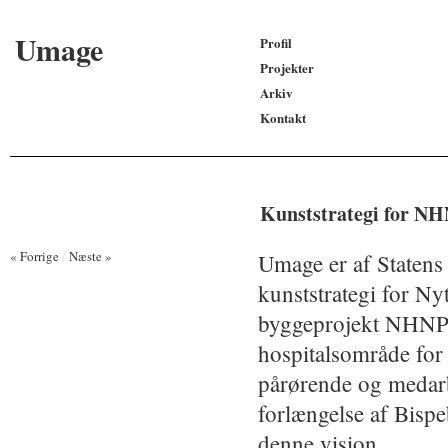
Umage
Profil
Projekter
Arkiv
Kontakt
Kunststrategi for N
« Forrige
/
Næste »
Umage er af Statens 
kunststrategi for Ny
byggeprojekt NHNPB 
hospitalsområde for 
pårørende og medarbe
forlængelse af Bispeb
denne vision.