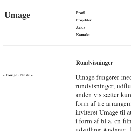
Umage
Profil
Projekter
Arkiv
Kontakt
Rundvisninger
« Forrige
/
Næste »
Umage fungerer med
rundvisninger, udflu
anden vis sætter kuns
form af tre arrange
inviteret Umage til
i form af bl.a. en f
udstilling Andante