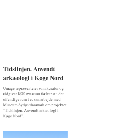
Tidslinjen. Anvendt
Tidslinjen. Anvendt
arkæologi i Køge Nord
arkæologi i Køge Nord
Umage repræsenterer som kurator og
rådgiver KØS museum for kunst i det
offentlige rum i et samarbejde med
Museum Sydøstdanmark om projektet
“Tidslinjen. Anvendt arkæologi i
Køge Nord”.