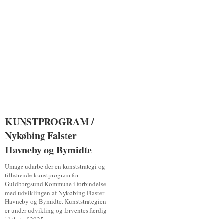
KUNSTPROGRAM /
KUNSTPROGRAM /
Nykøbing Falster
Nykøbing Falster
Havneby og Bymidte
Havneby og Bymidte
Umage udarbejder en kunststrategi og
tilhørende kunstprogram for
Guldborgsund Kommune i forbindelse
med udviklingen af Nykøbing Flaster
Havneby og Bymidte. Kunststrategien
er under udvikling og forventes færdig