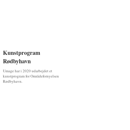
Kunstprogram
Kunstprogram
Rødbyhavn
Rødbyhavn
Umage har i 2020 udarbejdet et
kunstprogram for Områdefornyelsen
Rødbyhavn.