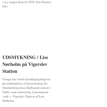
i syv etaper frem til 2050. Eau Pernice
blev
UDSMYKNING / Lise
UDSMYKNING / Lise
Nørholm på Vigerslev
Nørholm på Vigerslev
Station
Station
Umage har været kunstfagligrådgiver
på udarbejdelse af kunststrategi for
Områdefornyelsen Kulbanekvarteret i
Valby samt realisering af permanent
værk v. Vigerslev Station af Lise
Nørholm.