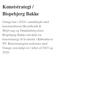
Kunststrategi /
Kunststrategi /
Bispebjerg Bakke
Bispebjerg Bakke
Umage har i 2024 i samarbejde med
kunstnerduoen Hesselholdt &
Mejlvang og Områdefornyelsen
Bispebjerg Bakke udviklet en
kunststrategi til kvarteret i København
NV. Kunststrategien realiseres med
Umage som rådgiver i løbet af 2025 og
2026.