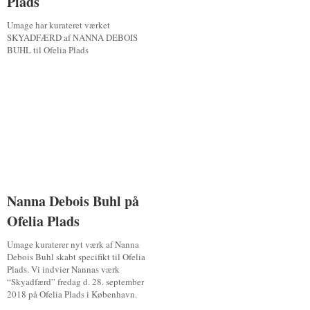
Plads
Plads
Umage har kurateret værket
SKYADFÆRD af NANNA DEBOIS
BUHL til Ofelia Plads
Nanna Debois Buhl på
Nanna Debois Buhl på
Ofelia Plads
Ofelia Plads
Umage kuraterer nyt værk af Nanna
Debois Buhl skabt specifikt til Ofelia
Plads. Vi indvier Nannas værk
“Skyadfærd” fredag d. 28. september
2018 på Ofelia Plads i København.