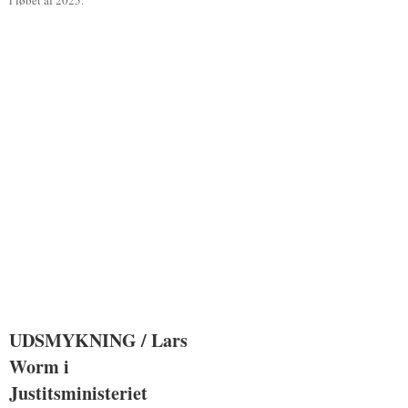
i løbet af 2025.
UDSMYKNING / Lars
UDSMYKNING / Lars
Worm i
Worm i
Justitsministeriet
Justitsministeriet