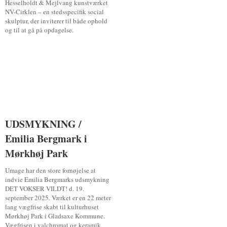
Hesselholdt & Mejlvang kunstværket
NV-Cirklen – en stedsspecifik social
skulptur, der inviterer til både ophold
og til at gå på opdagelse.
UDSMYKNING /
UDSMYKNING /
Emilia Bergmark i
Emilia Bergmark i
Mørkhøj Park
Mørkhøj Park
Umage har den store fornøjelse at
indvie Emilia Bergmarks udsmykning
DET VOKSER VILDT! d. 19.
september 2025. Værket er en 22 meter
lang vægfrise skabt til kulturhuset
Mørkhøj Park i Gladsaxe Kommune.
Vægfrisen i valchromat og keramik