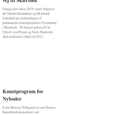
vej til Skærbæk
vej til Skærbæk
Umage har siden 2019 været rådgiver
for Tønder Kommune og Skærbæk
Lokalråd på realiseringen af
permanente kunstprojekter i byrummet
i Skærbæk. To kunstværker af Cai
Ulrich von Platen og Niels Pugholm
skal realiseres i løbet af 2021.
Kunstprogram for
Kunstprogram for
Nyboder
Nyboder
Lotte Boesen Toftgaard er som Statens
Kunstfonds konsulent ved