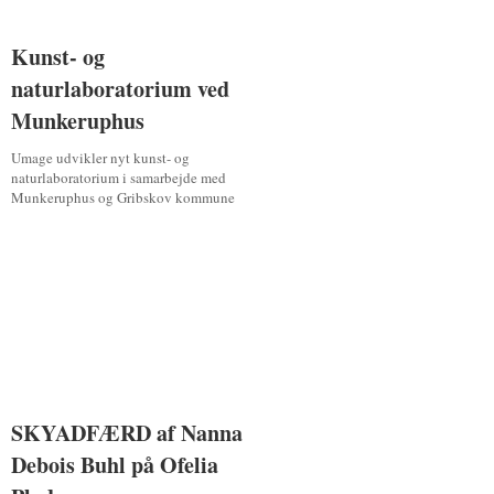
Kunst- og
Kunst- og
naturlaboratorium ved
naturlaboratorium ved
Munkeruphus
Munkeruphus
Umage udvikler nyt kunst- og
naturlaboratorium i samarbejde med
Munkeruphus og Gribskov kommune
SKYADFÆRD af Nanna
SKYADFÆRD af Nanna
Debois Buhl på Ofelia
Debois Buhl på Ofelia