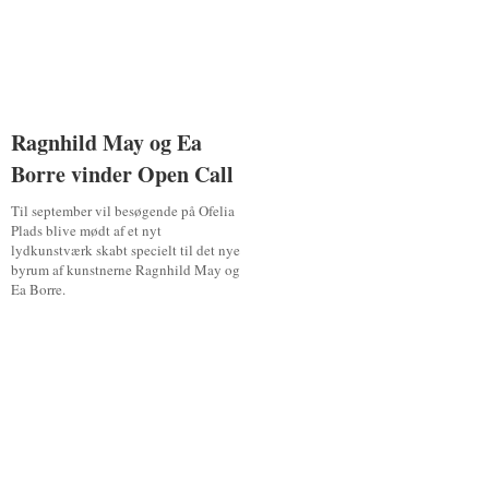
Ragnhild May og Ea
Ragnhild May og Ea
Borre vinder Open Call
Borre vinder Open Call
Til september vil besøgende på Ofelia
Plads blive mødt af et nyt
lydkunstværk skabt specielt til det nye
byrum af kunstnerne Ragnhild May og
Ea Borre.