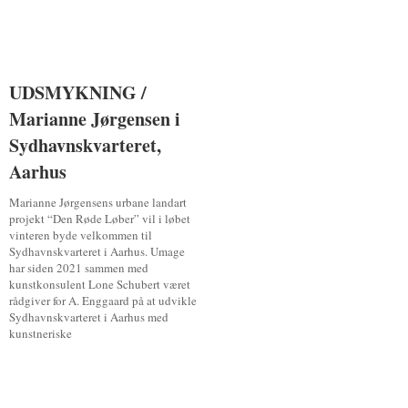
UDSMYKNING /
UDSMYKNING /
Marianne Jørgensen i
Marianne Jørgensen i
Sydhavnskvarteret,
Sydhavnskvarteret,
Aarhus
Aarhus
Marianne Jørgensens urbane landart
projekt “Den Røde Løber” vil i løbet
vinteren byde velkommen til
Sydhavnskvarteret i Aarhus. Umage
har siden 2021 sammen med
kunstkonsulent Lone Schubert været
rådgiver for A. Enggaard på at udvikle
Sydhavnskvarteret i Aarhus med
kunstneriske