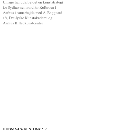
Umage har udarbejdet en kunststrategi
for Sydhavnen nord for Kulbroen i
Aarhus i samarbejde med A. Enggaard
a/s, Det Jyske Kunstakademi og
Aarhus Billedkunstcenter
UDSMYKNING /
UDSMYKNING /