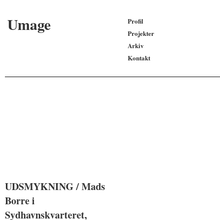
Umage
Profil
Projekter
Arkiv
Kontakt
UDSMYKNING / Mads
UDSMYKNING / Mads
Borre i
Borre i
Sydhavnskvarteret,
Sydhavnskvarteret,