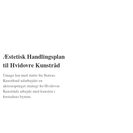
Æstetisk Handlingsplan
Æstetisk Handlingsplan
til Hvidovre Kunstråd
til Hvidovre Kunstråd
Umage har med støtte fra Statens
Kunstfond udarbejdet en
aktionspræget strategi for Hvidovre
Kunstråds arbejde med kunsten i
forstadens byrum.