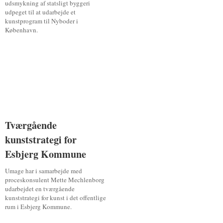
udsmykning af statsligt byggeri
udpeget til at udarbejde et
kunstprogram til Nyboder i
København.
Tværgående
Tværgående
kunststrategi for
kunststrategi for
Esbjerg Kommune
Esbjerg Kommune
Umage har i samarbejde med
proceskonsulent Mette Mechlenborg
udarbejdet en tværgående
kunststrategi for kunst i det offentlige
rum i Esbjerg Kommune.