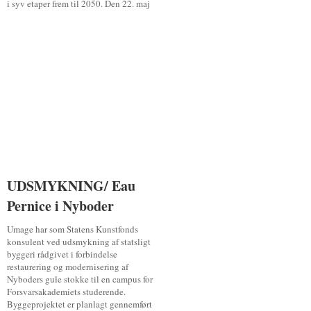
i syv etaper frem til 2050. Den 22. maj
UDSMYKNING/ Eau
UDSMYKNING/ Eau
Pernice i Nyboder
Pernice i Nyboder
Umage har som Statens Kunstfonds
konsulent ved udsmykning af statsligt
byggeri rådgivet i forbindelse
restaurering og modernisering af
Nyboders gule stokke til en campus for
Forsvarsakademiets studerende.
Byggeprojektet er planlagt gennemført