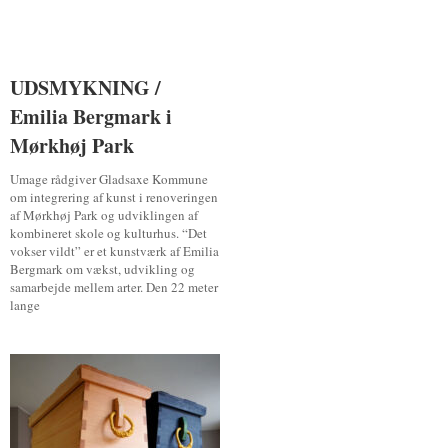
UDSMYKNING /
UDSMYKNING /
Emilia Bergmark i
Emilia Bergmark i
Mørkhøj Park
Mørkhøj Park
Umage rådgiver Gladsaxe Kommune
om integrering af kunst i renoveringen
af Mørkhøj Park og udviklingen af
kombineret skole og kulturhus. “Det
vokser vildt” er et kunstværk af Emilia
Bergmark om vækst, udvikling og
samarbejde mellem arter. Den 22 meter
lange