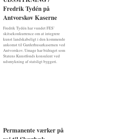
Fredrik Tydén på
Fredrik Tydén på
Antvorskov Kaserne
Antvorskov Kaserne
Fredrik Tydén har vundet FES’
skitsekonkurrence om at integrere
kunst landskabeligt i den kommende
ankomst til Garderhusarkasernen ved
Antvorskov. Umage har bidraget som
Statens Kunstfonds konsulent ved
udsmykning af statsligt byggeri.
Permanente værker på
Permanente værker på