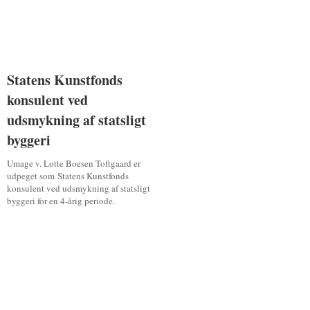
Statens Kunstfonds
Statens Kunstfonds
konsulent ved
konsulent ved
udsmykning af statsligt
udsmykning af statsligt
byggeri
byggeri
Umage v. Lotte Boesen Toftgaard er
udpeget som Statens Kunstfonds
konsulent ved udsmykning af statsligt
byggeri for en 4-årig periode.