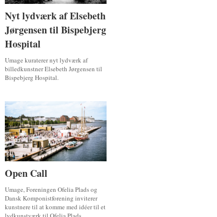
Nyt lydværk af Elsebeth
Nyt lydværk af Elsebeth
Jørgensen til Bispebjerg
Jørgensen til Bispebjerg
Hospital
Hospital
Umage kuraterer nyt lydværk af
billedkunstner Elsebeth Jørgensen til
Bispebjerg Hospital.
Open Call
Open Call
Umage, Foreningen Ofelia Plads og
Dansk Komponistforening inviterer
kunstnere til at komme med idéer til et
lydkunstværk til Ofelia Plads.