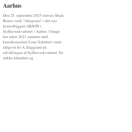
Aarhus
Aarhus
Den 25. september 2025 indvies Mads
Borres værk “Allegorier” i det nye
kontorbyggeri AKSON i
Sydhavnskvarteret i Aarhus. Umage
har siden 2021 sammen med
kunstkonsulent Lone Schubert været
rådgiver for A. Enggaard på
udviklingen af Sydhavnskvarteret. En
række udendørs og