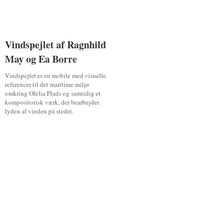
Vindspejlet af Ragnhild
Vindspejlet af Ragnhild
May og Ea Borre
May og Ea Borre
Vindspejlet er en mobile med visuelle
referencer til det maritime miljø
omkring Ofelia Plads og samtidig et
kompositorisk værk, der bearbejder
lyden af vinden på stedet.