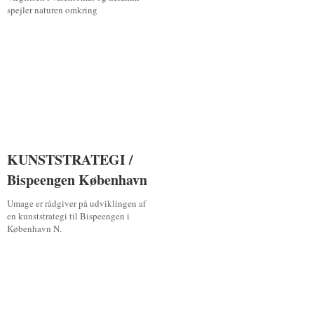
spejler naturen omkring
KUNSTSTRATEGI /
KUNSTSTRATEGI /
Bispeengen København
Bispeengen København
Umage er rådgiver på udviklingen af
en kunststrategi til Bispeengen i
København N.