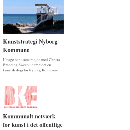
Kunststrategi Nyborg
Kunststrategi Nyborg
Kommune
Kommune
Umage har i samarbejde med Christa
Brønd og Sweco udarbejdet en
kunststrategi for Nyborg Kommune
Kommunalt netværk
Kommunalt netværk
for kunst i det offentlige
for kunst i det offentlige