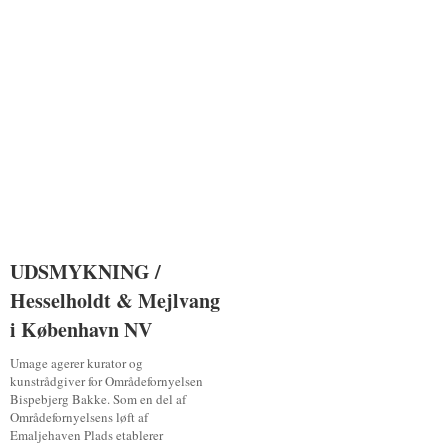
UDSMYKNING /
UDSMYKNING /
Hesselholdt & Mejlvang
Hesselholdt & Mejlvang
i København NV
i København NV
Umage agerer kurator og
kunstrådgiver for Områdefornyelsen
Bispebjerg Bakke. Som en del af
Områdefornyelsens løft af
Emaljehaven Plads etablerer