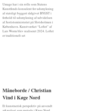
Umage har i sin rolle som Statens
Kunstfonds konsulent for udsmykning
af statsligt byggeri rådgivet BYGST i
forhold til udsmykning af udvidelsen
af Justistsministeriet på Slotsholmen i
København. Kunstværket “Loftet” af
Lars Worm blev realiseret 2024. Loftet
er traditionelt set
Måneborde / Christian
Måneborde / Christian
Vind i Køge Nord
Vind i Køge Nord
Et kunstnerisk perspektiv på anvendt
arkæologi som metode i Køge Nord.