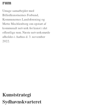
rum
rum
Umage samarbejder med
Billedkunstnernes Forbund,
Kommunernes Landsforening og
Mette Mechlenborg om opstart af
kommunalt netværk for kunst i det
offentlige rum. Næste netværksmøde
afholdes i Aarhus d. 3. november
2022.
Kunststrategi
Kunststrategi
Sydhavnskvarteret
Sydhavnskvarteret