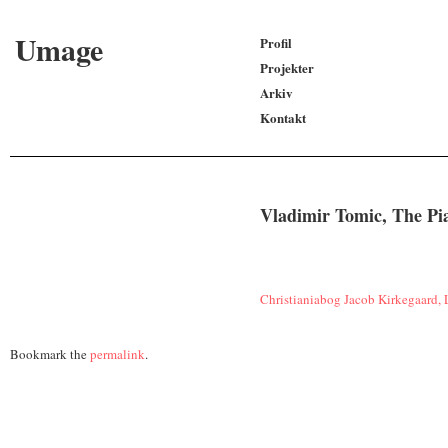
Umage
Profil
Projekter
Arkiv
Kontakt
Vladimir Tomic, The Pia
Christianiabog
Jacob Kirkegaard, 
Bookmark the
permalink
.