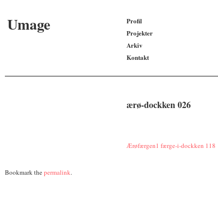
Umage
Profil
Projekter
Arkiv
Kontakt
ærø-dockken 026
Ærøfærgen1
færge-i-dockken 118
Bookmark the
permalink
.