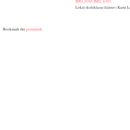
IMG_0765
IMG_6307
Lokal skoleklasse klatrer i Karin L
Bookmark the
permalink
.