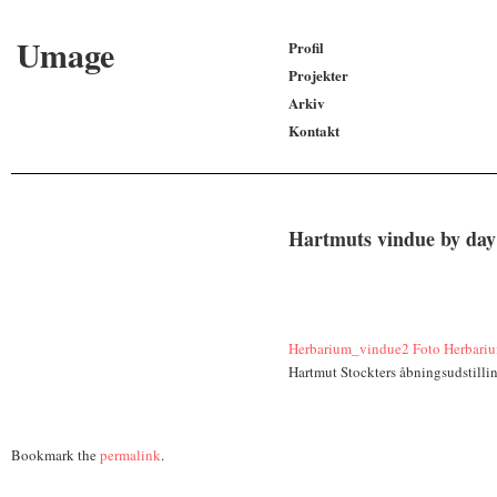
Umage
Profil
Projekter
Arkiv
Kontakt
Hartmuts vindue by day
Herbarium_vindue2
Foto Herbari
Hartmut Stockters åbningsudstilli
Bookmark the
permalink
.