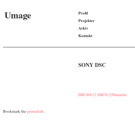
Umage
Profil
Projekter
Arkiv
Kontakt
SONY DSC
DSC00912
DSC01258mindre
Bookmark the
permalink
.